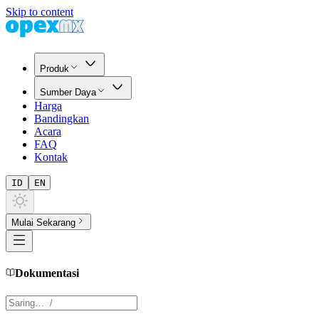
Skip to content
Produk
Sumber Daya
Harga
Bandingkan
Acara
FAQ
Kontak
ID
EN
Mulai Sekarang
Dokumentasi