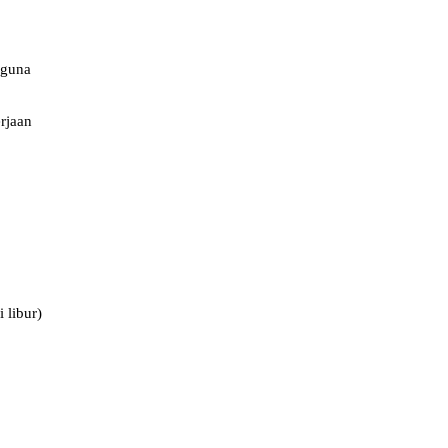
gguna
rjaan
 libur)