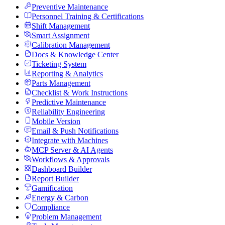
Preventive Maintenance
Personnel Training & Certifications
Shift Management
Smart Assignment
Calibration Management
Docs & Knowledge Center
Ticketing System
Reporting & Analytics
Parts Management
Checklist & Work Instructions
Predictive Maintenance
Reliability Engineering
Mobile Version
Email & Push Notifications
Integrate with Machines
MCP Server & AI Agents
Workflows & Approvals
Dashboard Builder
Report Builder
Gamification
Energy & Carbon
Compliance
Problem Management