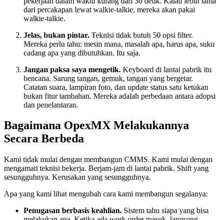
pekerjaan dalam waktu kurang dari 30 detik. Kalau lebih lama
dari percakapan lewat walkie-talkie, mereka akan pakai
walkie-talkie.
Jelas, bukan pintar.
Teknisi tidak butuh 50 opsi filter.
Mereka perlu tahu: mesin mana, masalah apa, harus apa, suku
cadang apa yang dibutuhkan. Itu saja.
Jangan paksa saya mengetik.
Keyboard di lantai pabrik itu
bencana. Sarung tangan, gemuk, tangan yang bergetar.
Catatan suara, lampiran foto, dan update status satu ketukan
bukan fitur tambahan. Mereka adalah perbedaan antara adopsi
dan penelantaran.
Bagaimana OpexMX Melakukannya
Secara Berbeda
Kami tidak mulai dengan membangun CMMS. Kami mulai dengan
mengamati teknisi bekerja. Berjam-jam di lantai pabrik. Shift yang
sesungguhnya. Kerusakan yang sesungguhnya.
Apa yang kami lihat mengubah cara kami membangun segalanya:
Penugasan berbasis keahlian.
Sistem tahu siapa yang bisa
melakukan apa. Ketika ada work order masuk, langsung