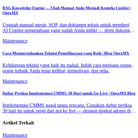
RAG Knowledge Engine — Ubah Manual Anda Menjadi Konteks Copilot |
OpexMX
Unggah manual mesin, SOP, dan dokumen teknis untuk memberi
AI Copilot pengetahuan yang sudah Anda miliki — demi dukungan
lebih cerdas dan maintenance proaktif.
Maintenance
Cara Mempertahankan Teknisi Pemeliharaan yang Baik | Blog OpexMX
Kehilangan teknisi yang baik itu mahal. Inilah cara menjaga orang-
orang terbaik Anda tetap terlibat, termotivasi, dan setia.
Maintenance
Daftar Periksa Implementasi CMMS: 30 Hari untuk Go-Live | OpexMX Blog
Implementasi CMMS gagal tanpa rencana. Gunakan daftar periksa
30 hari ini untuk pergi dari nol ke live — dengan tingkat adopsi di
atas 80%.
Artikel Terkait
Maintenance